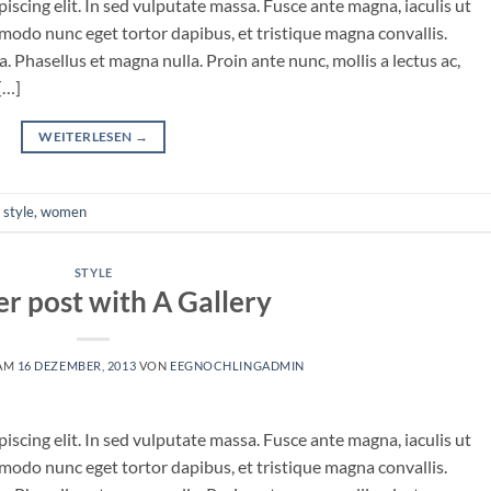
iscing elit. In sed vulputate massa. Fusce ante magna, iaculis ut
mmodo nunc eget tortor dapibus, et tristique magna convallis.
 Phasellus et magna nulla. Proin ante nunc, mollis a lectus ac,
[…]
WEITERLESEN
→
,
style
,
women
STYLE
r post with A Gallery
 AM
16 DEZEMBER, 2013
VON
EEGNOCHLINGADMIN
iscing elit. In sed vulputate massa. Fusce ante magna, iaculis ut
mmodo nunc eget tortor dapibus, et tristique magna convallis.